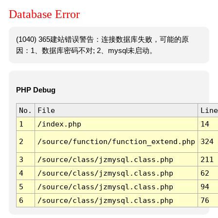
Database Error
(1040) 365建站错误警告：连接数据库失败，可能的原
因：1、数据库密码不对; 2、mysql未启动。
PHP Debug
No.
File
Line
1
/index.php
14
2
/source/function/function_extend.php
324
3
/source/class/jzmysql.class.php
211
4
/source/class/jzmysql.class.php
62
5
/source/class/jzmysql.class.php
94
6
/source/class/jzmysql.class.php
76