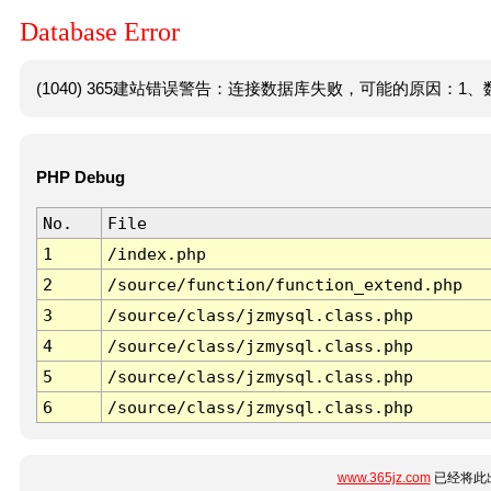
Database Error
(1040) 365建站错误警告：连接数据库失败，可能的原因：1、数
PHP Debug
No.
File
1
/index.php
2
/source/function/function_extend.php
3
/source/class/jzmysql.class.php
4
/source/class/jzmysql.class.php
5
/source/class/jzmysql.class.php
6
/source/class/jzmysql.class.php
www.365jz.com
已经将此