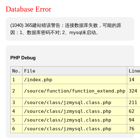
Database Error
(1040) 365建站错误警告：连接数据库失败，可能的原
因：1、数据库密码不对; 2、mysql未启动。
PHP Debug
No.
File
Line
1
/index.php
14
2
/source/function/function_extend.php
324
3
/source/class/jzmysql.class.php
211
4
/source/class/jzmysql.class.php
62
5
/source/class/jzmysql.class.php
94
6
/source/class/jzmysql.class.php
76