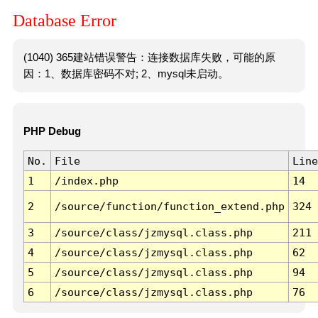
Database Error
(1040) 365建站错误警告：连接数据库失败，可能的原
因：1、数据库密码不对; 2、mysql未启动。
PHP Debug
No.
File
Line
1
/index.php
14
2
/source/function/function_extend.php
324
3
/source/class/jzmysql.class.php
211
4
/source/class/jzmysql.class.php
62
5
/source/class/jzmysql.class.php
94
6
/source/class/jzmysql.class.php
76