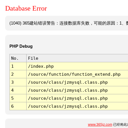
Database Error
(1040) 365建站错误警告：连接数据库失败，可能的原因：1、数
PHP Debug
No.
File
1
/index.php
2
/source/function/function_extend.php
3
/source/class/jzmysql.class.php
4
/source/class/jzmysql.class.php
5
/source/class/jzmysql.class.php
6
/source/class/jzmysql.class.php
www.365jz.com
已经将此