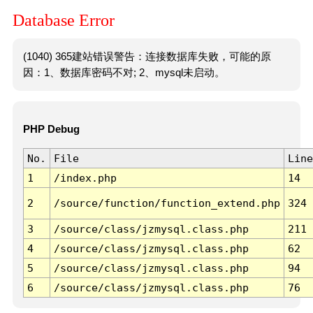
Database Error
(1040) 365建站错误警告：连接数据库失败，可能的原
因：1、数据库密码不对; 2、mysql未启动。
PHP Debug
No.
File
Line
1
/index.php
14
2
/source/function/function_extend.php
324
3
/source/class/jzmysql.class.php
211
4
/source/class/jzmysql.class.php
62
5
/source/class/jzmysql.class.php
94
6
/source/class/jzmysql.class.php
76