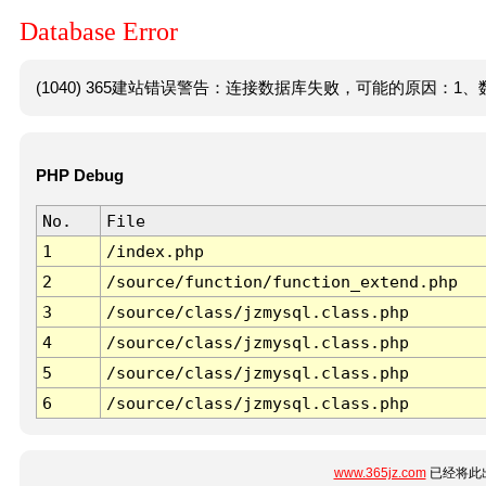
Database Error
(1040) 365建站错误警告：连接数据库失败，可能的原因：1、数
PHP Debug
No.
File
1
/index.php
2
/source/function/function_extend.php
3
/source/class/jzmysql.class.php
4
/source/class/jzmysql.class.php
5
/source/class/jzmysql.class.php
6
/source/class/jzmysql.class.php
www.365jz.com
已经将此