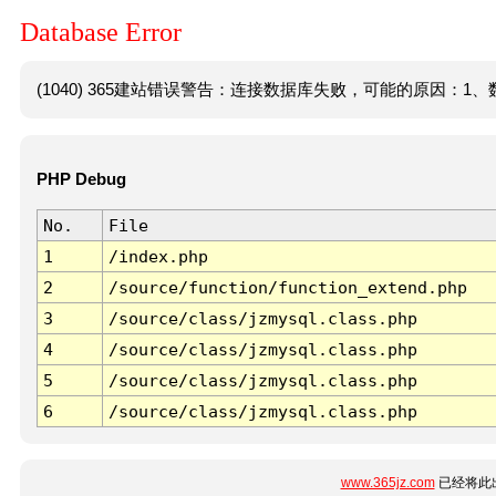
Database Error
(1040) 365建站错误警告：连接数据库失败，可能的原因：1、数
PHP Debug
No.
File
1
/index.php
2
/source/function/function_extend.php
3
/source/class/jzmysql.class.php
4
/source/class/jzmysql.class.php
5
/source/class/jzmysql.class.php
6
/source/class/jzmysql.class.php
www.365jz.com
已经将此