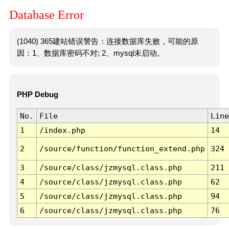
Database Error
(1040) 365建站错误警告：连接数据库失败，可能的原
因：1、数据库密码不对; 2、mysql未启动。
PHP Debug
No.
File
Line
1
/index.php
14
2
/source/function/function_extend.php
324
3
/source/class/jzmysql.class.php
211
4
/source/class/jzmysql.class.php
62
5
/source/class/jzmysql.class.php
94
6
/source/class/jzmysql.class.php
76