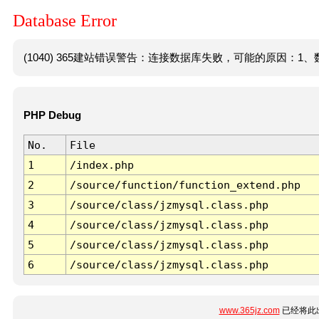
Database Error
(1040) 365建站错误警告：连接数据库失败，可能的原因：1、数
PHP Debug
No.
File
1
/index.php
2
/source/function/function_extend.php
3
/source/class/jzmysql.class.php
4
/source/class/jzmysql.class.php
5
/source/class/jzmysql.class.php
6
/source/class/jzmysql.class.php
www.365jz.com
已经将此