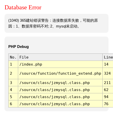
Database Error
(1040) 365建站错误警告：连接数据库失败，可能的原
因：1、数据库密码不对; 2、mysql未启动。
PHP Debug
No.
File
Line
1
/index.php
14
2
/source/function/function_extend.php
324
3
/source/class/jzmysql.class.php
211
4
/source/class/jzmysql.class.php
62
5
/source/class/jzmysql.class.php
94
6
/source/class/jzmysql.class.php
76