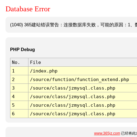
Database Error
(1040) 365建站错误警告：连接数据库失败，可能的原因：1、数
PHP Debug
No.
File
1
/index.php
2
/source/function/function_extend.php
3
/source/class/jzmysql.class.php
4
/source/class/jzmysql.class.php
5
/source/class/jzmysql.class.php
6
/source/class/jzmysql.class.php
www.365jz.com
已经将此