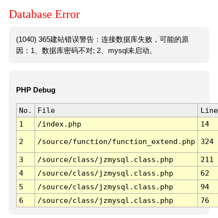
Database Error
(1040) 365建站错误警告：连接数据库失败，可能的原
因：1、数据库密码不对; 2、mysql未启动。
PHP Debug
No.
File
Line
1
/index.php
14
2
/source/function/function_extend.php
324
3
/source/class/jzmysql.class.php
211
4
/source/class/jzmysql.class.php
62
5
/source/class/jzmysql.class.php
94
6
/source/class/jzmysql.class.php
76