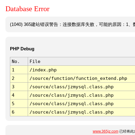
Database Error
(1040) 365建站错误警告：连接数据库失败，可能的原因：1、数
PHP Debug
No.
File
1
/index.php
2
/source/function/function_extend.php
3
/source/class/jzmysql.class.php
4
/source/class/jzmysql.class.php
5
/source/class/jzmysql.class.php
6
/source/class/jzmysql.class.php
www.365jz.com
已经将此